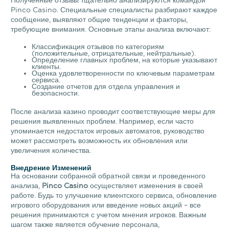
Полученные отзывы тщательно анализируются командой
Pinco Casino. Специальные специалисты разбирают каждое
сообщение, выявляют общие тенденции и факторы,
требующие внимания. Основные этапы анализа включают:
Классификация отзывов по категориям
(положительные, отрицательные, нейтральные).
Определение главных проблем, на которые указывают
клиенты.
Оценка удовлетворенности по ключевым параметрам
сервиса.
Создание отчетов для отдела управления и
безопасности.
После анализа казино проводит соответствующие меры для
решения выявленных проблем. Например, если часто
упоминается недостаток игровых автоматов, руководство
может рассмотреть возможность их обновления или
увеличения количества.
Внедрение Изменений
На основании собранной обратной связи и проведенного
анализа,
Pinco Casino
осуществляет изменения в своей
работе. Будь то улучшение клиентского сервиса, обновление
игрового оборудования или введение новых акций – все
решения принимаются с учетом мнения игроков. Важным
шагом также является обучение персонала,