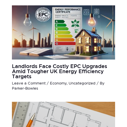
Landlords Face Costly EPC Upgrades
Amid Tougher UK Energy Efficiency
Targets
Leave a Comment
/
Economy
,
Uncategorized
/ By
Parker-Bowles