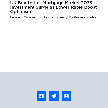
UK Buy-to-Let Mortgage Market 2025:
Investment Surge as Lower Rates Boost
Optimism
Leave a Comment
/
Uncategorized
/ By
Parker-Bowles