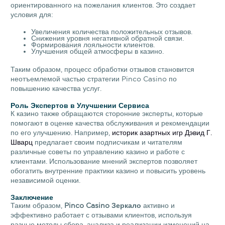
ориентированного на пожелания клиентов. Это создает
условия для:
Увеличения количества положительных отзывов.
Снижения уровня негативной обратной связи.
Формирования лояльности клиентов.
Улучшения общей атмосферы в казино.
Таким образом, процесс обработки отзывов становится
неотъемлемой частью стратегии Pinco Casino по
повышению качества услуг.
Роль Экспертов в Улучшении Сервиса
К казино также обращаются сторонние эксперты, которые
помогают в оценке качества обслуживания и рекомендации
по его улучшению. Например,
историк азартных игр Дэвид Г.
Шварц
предлагает своим подписчикам и читателям
различные советы по управлению казино и работе с
клиентами. Использование мнений экспертов позволяет
обогатить внутренние практики казино и повысить уровень
независимой оценки.
Заключение
Таким образом,
Pinco Casino Зеркало
активно и
эффективно работает с отзывами клиентов, используя
разные методы сбора, анализа и реализации изменений на