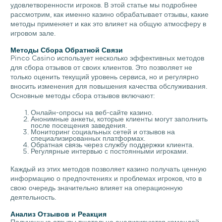
удовлетворенности игроков. В этой статье мы подробнее
рассмотрим, как именно казино обрабатывает отзывы, какие
методы применяет и как это влияет на общую атмосферу в
игровом зале.
Методы Сбора Обратной Связи
Pinco Casino использует несколько эффективных методов
для сбора отзывов от своих клиентов. Это позволяет не
только оценить текущий уровень сервиса, но и регулярно
вносить изменения для повышения качества обслуживания.
Основные методы сбора отзывов включают:
Онлайн-опросы на веб-сайте казино.
Анонимные анкеты, которые клиенты могут заполнить
после посещения заведения.
Мониторинг социальных сетей и отзывов на
специализированных платформах.
Обратная связь через службу поддержки клиента.
Регулярные интервью с постоянными игроками.
Каждый из этих методов позволяет казино получать ценную
информацию о предпочтениях и проблемах игроков, что в
свою очередь значительно влияет на операционную
деятельность.
Анализ Отзывов и Реакция