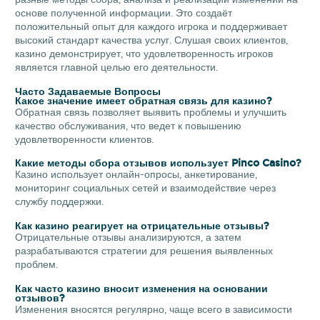
основе полученной информации. Это создаёт
положительный опыт для каждого игрока и поддерживает
высокий стандарт качества услуг. Слушая своих клиентов,
казино демонстрирует, что удовлетворенность игроков
является главной целью его деятельности.
Часто Задаваемые Вопросы
Какое значение имеет обратная связь для казино?
Обратная связь позволяет выявить проблемы и улучшить
качество обслуживания, что ведет к повышению
удовлетворенности клиентов.
Какие методы сбора отзывов использует Pinco Casino?
Казино использует онлайн-опросы, анкетирование,
мониторинг социальных сетей и взаимодействие через
службу поддержки.
Как казино реагирует на отрицательные отзывы?
Отрицательные отзывы анализируются, а затем
разрабатываются стратегии для решения выявленных
проблем.
Как часто казино вносит изменения на основании
отзывов?
Изменения вносятся регулярно, чаще всего в зависимости