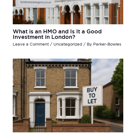
What is an HMO and Is It a Good
Investment in London?
Leave a Comment
/
Uncategorized
/ By
Parker-Bowles