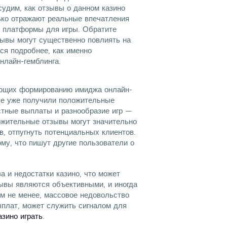
судим, как отзывы о данном казино
ько отражают реальные впечатления
й платформы для игры. Обратите
зывы могут существенно повлиять на
ся подробнее, как именно
нлайн-гемблинга.
ующих формированию имиджа онлайн-
ые уже получили положительные
остные выплаты и разнообразие игр —
ожительные отзывы могут значительно
ив, отпугнуть потенциальных клиентов.
му, что пишут другие пользователи о
а и недостатки казино, что может
зывы являются объективными, и иногда
ем не менее, массовое недовольство
ыплат, может служить сигналом для
азино играть
.