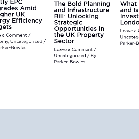
tly EPC
The Bold Planning
What 
rades Amid
and Infrastructure
and Is
gher UK
Bill: Unlocking
Inves
rgy Efficiency
Strategic
Londo
gets
Opportunities in
Leave a
the UK Property
e a Comment
/
Uncateg
Sector
omy
,
Uncategorized
/
Parker-
rker-Bowles
Leave a Comment
/
Uncategorized
/ By
Parker-Bowles