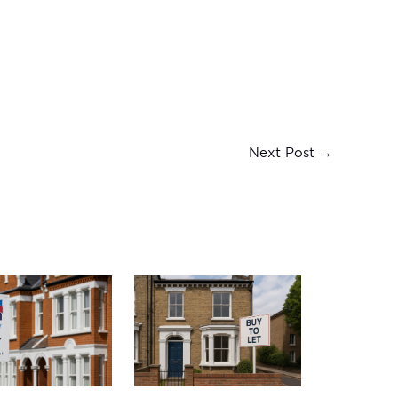
Next Post
→