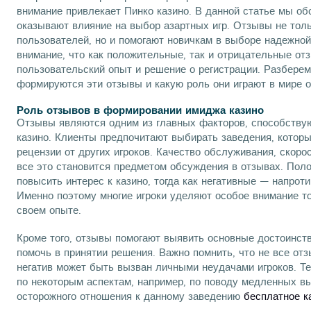
внимание привлекает Пинко казино. В данной статье мы об
оказывают влияние на выбор азартных игр. Отзывы не тол
пользователей, но и помогают новичкам в выборе надежно
внимание, что как положительные, так и отрицательные от
пользовательский опыт и решение о регистрации. Разберем
формируются эти отзывы и какую роль они играют в мире о
Роль отзывов в формировании имиджа казино
Отзывы являются одним из главных факторов, способств
казино. Клиенты предпочитают выбирать заведения, котор
рецензии от других игроков. Качество обслуживания, скор
все это становится предметом обсуждения в отзывах. Пол
повысить интерес к казино, тогда как негативные — напрот
Именно поэтому многие игроки уделяют особое внимание то
своем опыте.
Кроме того, отзывы помогают выявить основные достоинств
помочь в принятии решения. Важно помнить, что не все от
негатив может быть вызван личными неудачами игроков. Т
по некоторым аспектам, например, по поводу медленных в
осторожного отношения к данному заведению
бесплатное к