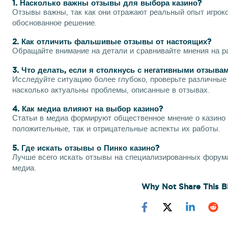
1. Насколько важны отзывы для выбора казино?
Отзывы важны, так как они отражают реальный опыт игроко
обоснованное решение.
2. Как отличить фальшивые отзывы от настоящих?
Обращайте внимание на детали и сравнивайте мнения на 
3. Что делать, если я столкнусь с негативными отзыва
Исследуйте ситуацию более глубоко, проверьте различные
насколько актуальны проблемы, описанные в отзывах.
4. Как медиа влияют на выбор казино?
Статьи в медиа формируют общественное мнение о казино 
положительные, так и отрицательные аспекты их работы.
5. Где искать отзывы о Пинко казино?
Лучше всего искать отзывы на специализированных форума
медиа.
Why Not Share This B