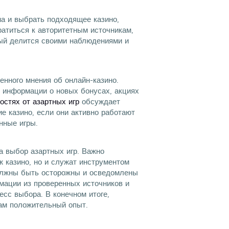
на и выбрать подходящее казино,
атиться к авторитетным источникам,
рый делится своими наблюдениями и
нного мнения об онлайн-казино.
 информации о новых бонусах, акциях
остях от азартных игр
обсуждает
е казино, если они активно работают
нные игры.
а выбор азартных игр. Важно
ж казино, но и служат инструментом
должны быть осторожны и осведомлены
мации из проверенных источников и
сс выбора. В конечном итоге,
кам положительный опыт.