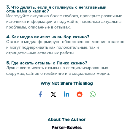
3. Что делать, если я столкнусь с негативными
отзывами о казино?
Исследуйте ситуацию более глубоко, проверьте различные
источники информации и подумайте, насколько актуальны
проблемы, описанные в отзывах.
4. Как медиа влияют на выбор казино?
Статьи в медиа формируют общественное мнение о казино
и могут подчеркивать как положительные, так и
отрицательные аспекты их работы.
5. Где искать отзывы о Пинко казино?
Лучше всего искать отзывы на специализированных
форумах, сайтов о гемблинге и в социальных медиа.
Why Not Share This Blog
About The Author
Parker-Bowles