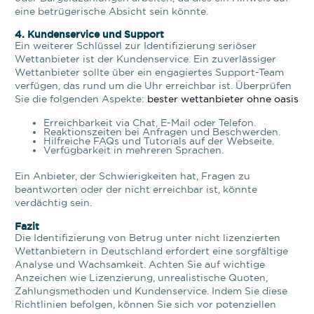
eine betrügerische Absicht sein könnte.
4. Kundenservice und Support
Ein weiterer Schlüssel zur Identifizierung seriöser
Wettanbieter ist der Kundenservice. Ein zuverlässiger
Wettanbieter sollte über ein engagiertes Support-Team
verfügen, das rund um die Uhr erreichbar ist. Überprüfen
Sie die folgenden Aspekte:
bester wettanbieter ohne oasis
Erreichbarkeit via Chat, E-Mail oder Telefon.
Reaktionszeiten bei Anfragen und Beschwerden.
Hilfreiche FAQs und Tutorials auf der Webseite.
Verfügbarkeit in mehreren Sprachen.
Ein Anbieter, der Schwierigkeiten hat, Fragen zu
beantworten oder der nicht erreichbar ist, könnte
verdächtig sein.
Fazit
Die Identifizierung von Betrug unter nicht lizenzierten
Wettanbietern in Deutschland erfordert eine sorgfältige
Analyse und Wachsamkeit. Achten Sie auf wichtige
Anzeichen wie Lizenzierung, unrealistische Quoten,
Zahlungsmethoden und Kundenservice. Indem Sie diese
Richtlinien befolgen, können Sie sich vor potenziellen