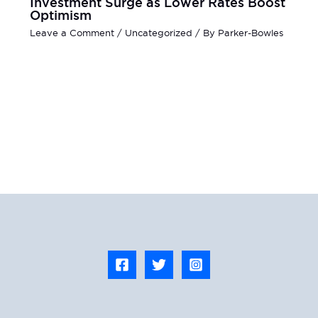
Investment Surge as Lower Rates Boost
Optimism
Leave a Comment
/
Uncategorized
/ By
Parker-Bowles