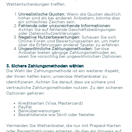
Wettentscheidungen treffen:
Unrealistische Quoten:
Wenn die Quoten deutlich
höher sind als bei anderen Anbietern, könnte dies
ein schlechtes Zeichen sein.
Fehlende oder unzureichende Informationen:
Achten Sie auf fehlende Geschäftsbedingungen
oder Datenschutzerklärungen.
Negative Nutzerbewertungen:
Schauen Sie sich
Online-Foren und Bewertungsseiten an, um mehr
über die Erfahrungen anderer Spieler zu erfahren.
Ungewöhnliche Zahlungsmethoden:
Seriöse
Anbieter bieten gängige Zahlungsmethoden an;
seien Sie vorsichtig bei ungewöhnlichen Optionen.
3. Sichere Zahlungsmethoden wählen
Die Wahl der Zahlungsmethode ist ein weiterer Aspekt,
der Ihnen helfen kann, unseriöse Wettanbieter zu
identifizieren. Achten Sie darauf, dass sie sichere und
vertrauliche Zahlungsmethoden nutzen. Zu den sicheren
Optionen gehören:
Kreditkarten (Visa, Mastercard)
PayPal
Banküberweisungen
Bezahldienste wie Skrill oder Neteller
Vermeiden Sie Wettanbieter, die nur mit Prepaid-Karten
oder Bargeldzahlungen arbeiten, da dies ein Hinweis auf