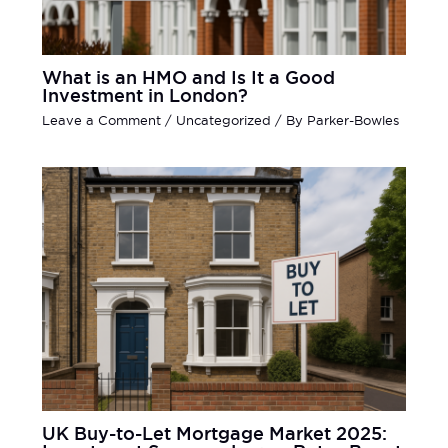
What is an HMO and Is It a Good
Investment in London?
Leave a Comment
/
Uncategorized
/ By
Parker-Bowles
UK Buy-to-Let Mortgage Market 2025: