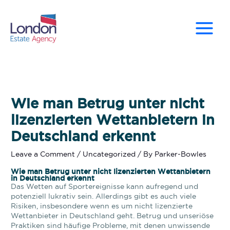
Skip
to
content
Wie man Betrug unter nicht
lizenzierten Wettanbietern in
Deutschland erkennt
Leave a Comment
/
Uncategorized
/ By
Parker-Bowles
Wie man Betrug unter nicht lizenzierten Wettanbietern
in Deutschland erkennt
Das Wetten auf Sportereignisse kann aufregend und
potenziell lukrativ sein. Allerdings gibt es auch viele
Risiken, insbesondere wenn es um nicht lizenzierte
Wettanbieter in Deutschland geht. Betrug und unseriöse
Praktiken sind häufige Probleme, mit denen unwissende