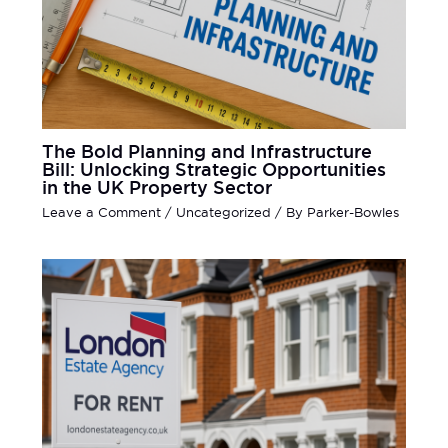
The Bold Planning and Infrastructure
Bill: Unlocking Strategic Opportunities
in the UK Property Sector
Leave a Comment
/
Uncategorized
/ By
Parker-Bowles