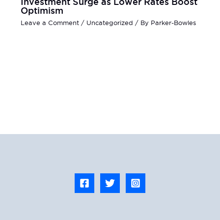
Investment Surge as Lower Rates Boost
Optimism
Leave a Comment
/
Uncategorized
/ By
Parker-Bowles