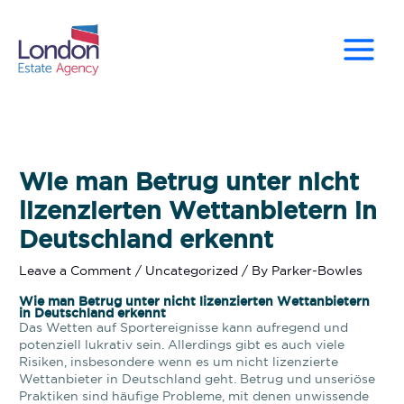
Skip
to
content
Wie man Betrug unter nicht
lizenzierten Wettanbietern in
Deutschland erkennt
Leave a Comment
/
Uncategorized
/ By
Parker-Bowles
Wie man Betrug unter nicht lizenzierten Wettanbietern
in Deutschland erkennt
Das Wetten auf Sportereignisse kann aufregend und
potenziell lukrativ sein. Allerdings gibt es auch viele
Risiken, insbesondere wenn es um nicht lizenzierte
Wettanbieter in Deutschland geht. Betrug und unseriöse
Praktiken sind häufige Probleme, mit denen unwissende