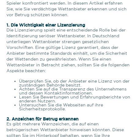
Spieler konfrontiert werden. In diesem Artikel erfahren
Sie, wie Sie verdächtige Wettanbieter erkennen und sich
vor Betrug schützen können.
1. Die Wichtigkeit einer Lizenzierung
Die Lizenzierung spielt eine entscheidende Rolle bei der
Identifizierung seriöser Wettanbieter. In Deutschland
unterliegen Wettanbieter strengen gesetzlichen
Vorschriften. Eine gültige Lizenz garantiert, dass der
Anbieter bestimmte Standards einhält, um die Sicherheit
der Wettenden zu gewährleisten. Wenn Sie einen
Wettanbieter in Betracht ziehen, sollten Sie die folgenden
Aspekte beachten:
Überprüfen Sie, ob der Anbieter eine Lizenz von der
zuständigen Behörde besitzt.
Achten Sie auf die Transparenz des Unternehmens
und dessen Kontaktinformationen.
Lesen Sie Bewertungen und Erfahrungsberichte von
anderen Nutzern.
Untersuchen Sie die Webseiten auf ihre
Sicherheitsprotokolle.
2. Anzeichen für Betrug erkennen
Es gibt mehrere Warnzeichen, die auf einen
betrügerischen Wettanbieter hinweisen könnten. Diese
sollten Sie im Hinterkopf behalten, wenn Sie Ihre