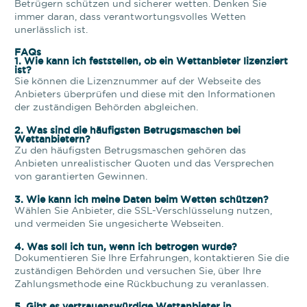
Betrügern schützen und sicherer wetten. Denken Sie
immer daran, dass verantwortungsvolles Wetten
unerlässlich ist.
FAQs
1. Wie kann ich feststellen, ob ein Wettanbieter lizenziert
ist?
Sie können die Lizenznummer auf der Webseite des
Anbieters überprüfen und diese mit den Informationen
der zuständigen Behörden abgleichen.
2. Was sind die häufigsten Betrugsmaschen bei
Wettanbietern?
Zu den häufigsten Betrugsmaschen gehören das
Anbieten unrealistischer Quoten und das Versprechen
von garantierten Gewinnen.
3. Wie kann ich meine Daten beim Wetten schützen?
Wählen Sie Anbieter, die SSL-Verschlüsselung nutzen,
und vermeiden Sie ungesicherte Webseiten.
4. Was soll ich tun, wenn ich betrogen wurde?
Dokumentieren Sie Ihre Erfahrungen, kontaktieren Sie die
zuständigen Behörden und versuchen Sie, über Ihre
Zahlungsmethode eine Rückbuchung zu veranlassen.
5. Gibt es vertrauenswürdige Wettanbieter in