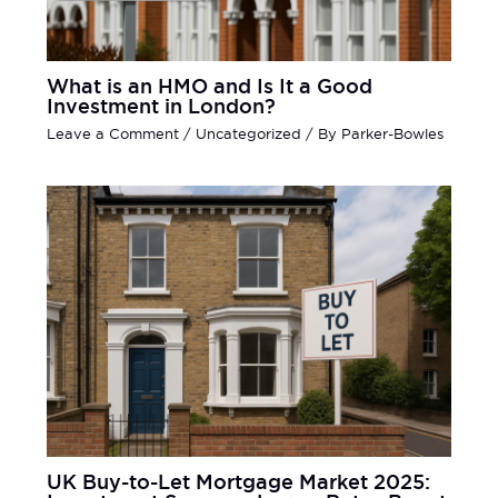
What is an HMO and Is It a Good
Investment in London?
Leave a Comment
/
Uncategorized
/ By
Parker-Bowles
UK Buy-to-Let Mortgage Market 2025: